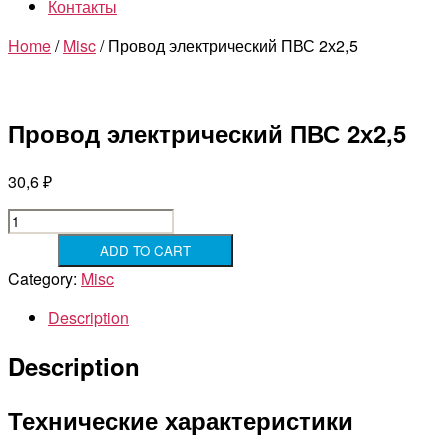
Контакты
Home
/
Misc
/ Провод электрический ПВС 2х2,5
Провод электрический ПВС 2х2,5
30,6
₽
Провод
электрический
ADD TO CART
ПВС
Category:
Misc
2х2,5
quantity
Description
Description
Технические характеристики