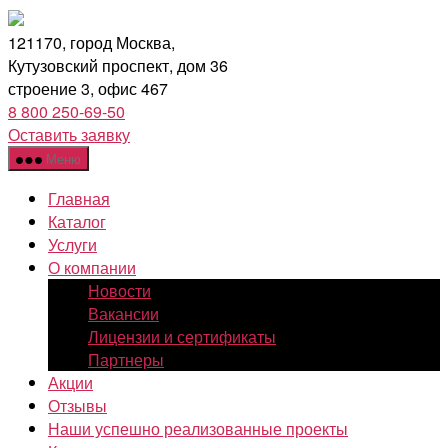
Перейти
к
121170, город Москва,
содержимому
Кутузовский проспект, дом 36
строение 3, офис 467
8 800 250-69-50
Оставить заявку
Меню
Главная
Каталог
Услуги
О компании
Новости
Вакансии
Лицензии и сертификаты
Партнеры
Акции
Отзывы
Наши успешно реализованные проекты